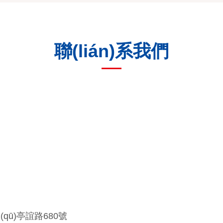
聯(lián)系我們
qū)亭誼路680號