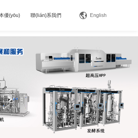
優(yōu)
聯(lián)系我們
English