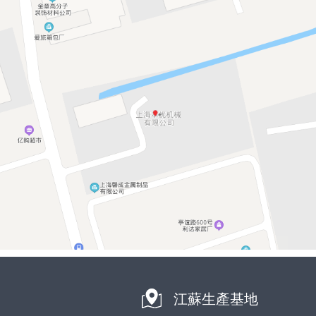
江蘇生產基地