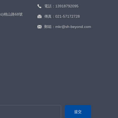
電話：13918792095
ū)桃山路68號
傳真：021-57172728
郵箱：mkr@sh-beyond.com
提交