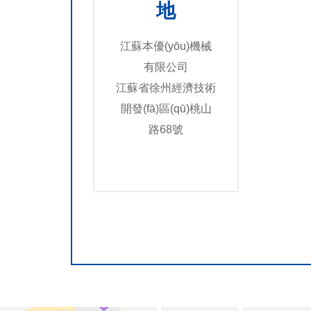
地
江蘇本優(yōu)機械
有限公司
江蘇省徐州經濟技術
開發(fā)區(qū)桃山
路68號