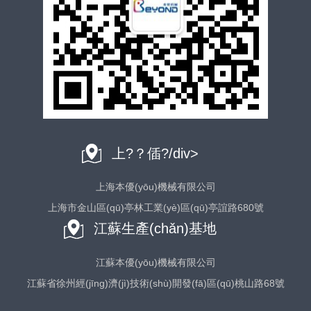
上?？偛?/div>
上海本優(yōu)機械有限公司
上海市金山區(qū)亭林工業(yè)區(qū)亭誼路680號
江蘇生產(chǎn)基地
江蘇本優(yōu)機械有限公司
江蘇省徐州經(jīng)濟(jì)技術(shù)開發(fā)區(qū)桃山路68號