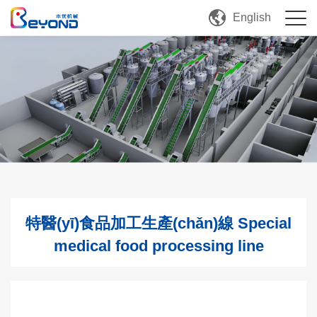
English
特醫(yī)食品加工生產(chǎn)線 Special
medical food processing line