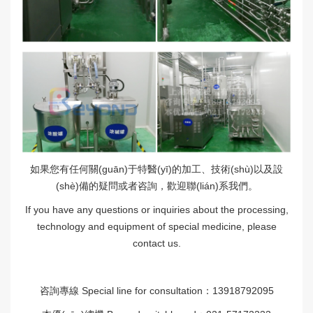
如果您有任何關(guān)于特醫(yī)的加工、技術(shù)以及設
(shè)備的疑問或者咨詢，歡迎聯(lián)系我們。
If you have any questions or inquiries about the processing,
technology and equipment of special medicine, please
contact us.
咨詢專線 Special line for consultation：13918792095