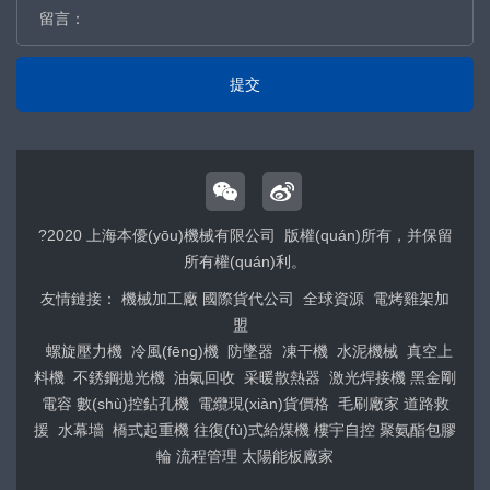
提交
?2020 上海本優(yōu)機械有限公司 版權(quán)所有，并保留
所有權(quán)利。
友情鏈接：
機械加工廠
國際貨代公司
全球資源
電烤雞架加
盟
螺旋壓力機
冷風(fēng)機
防墜器
凍干機
水泥機械
真空上
料機
不銹鋼拋光機
油氣回收
采暖散熱器
激光焊接機
黑金剛
電容
數(shù)控鉆孔機
電纜現(xiàn)貨價格
毛刷廠家
道路救
援
水幕墻
橋式起重機
往復(fù)式給煤機
樓宇自控
聚氨酯包膠
輪
流程管理
太陽能板廠家