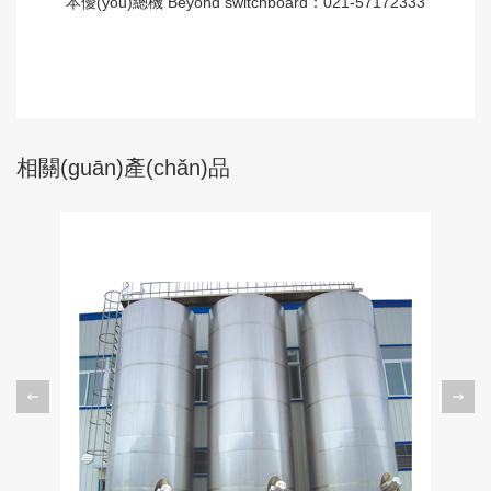
本優(yōu)總機 Beyond switchboard：021-57172333
相關(guān)產(chǎn)品