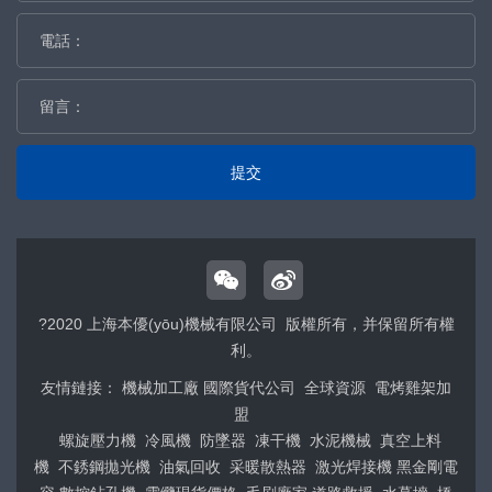
提交
?2020 上海本優(yōu)機械有限公司 版權所有，并保留所有權
利。
友情鏈接：
機械加工廠
國際貨代公司
全球資源
電烤雞架加
盟
螺旋壓力機
冷風機
防墜器
凍干機
水泥機械
真空上料
機
不銹鋼拋光機
油氣回收
采暖散熱器
激光焊接機
黑金剛電